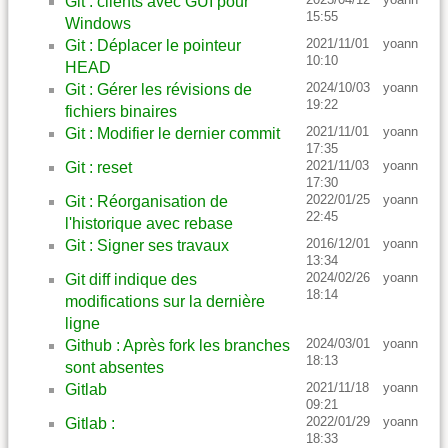
Git : clients avec GUI pour
15:55
Windows
2021/11/01
yoann
Git : Déplacer le pointeur
10:10
HEAD
2024/10/03
yoann
Git : Gérer les révisions de
19:22
fichiers binaires
2021/11/01
yoann
Git : Modifier le dernier commit
17:35
2021/11/03
yoann
Git : reset
17:30
2022/01/25
yoann
Git : Réorganisation de
22:45
l'historique avec rebase
2016/12/01
yoann
Git : Signer ses travaux
13:34
2024/02/26
yoann
Git diff indique des
18:14
modifications sur la dernière
ligne
2024/03/01
yoann
Github : Après fork les branches
18:13
sont absentes
2021/11/18
yoann
Gitlab
09:21
2022/01/29
yoann
Gitlab :
18:33