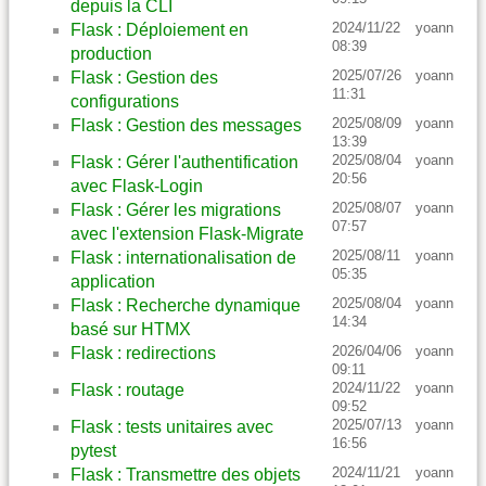
depuis la CLI
2024/11/22
yoann
Flask : Déploiement en
08:39
production
2025/07/26
yoann
Flask : Gestion des
11:31
configurations
2025/08/09
yoann
Flask : Gestion des messages
13:39
2025/08/04
yoann
Flask : Gérer l'authentification
20:56
avec Flask-Login
2025/08/07
yoann
Flask : Gérer les migrations
07:57
avec l'extension Flask-Migrate
2025/08/11
yoann
Flask : internationalisation de
05:35
application
2025/08/04
yoann
Flask : Recherche dynamique
14:34
basé sur HTMX
2026/04/06
yoann
Flask : redirections
09:11
2024/11/22
yoann
Flask : routage
09:52
2025/07/13
yoann
Flask : tests unitaires avec
16:56
pytest
2024/11/21
yoann
Flask : Transmettre des objets