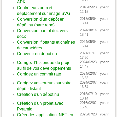
14:11
APK
2018/05/23
yoann
Contrôleur zoom et
12:15
déplacement sur image SVG
2018/05/04
yoann
Conversion d'un dépôt en
13:41
dépôt nu (bare repo)
2024/10/14
yoann
Conversion par lot doc vers
18:41
docx
2024/05/04
yoann
Conversion, flottants et chaînes
16:44
de caractères
2021/11/16
yoann
Convertir en dépot nu
17:20
2024/02/23
yoann
Corrigez l’historique du projet
14:47
au fil de vos développements
2024/02/07
yoann
Corrigez un commit raté
16:55
2024/02/07
yoann
Corrigez vos erreurs sur votre
16:54
dépôt distant
2015/07/10
yoann
Création d'un dépot nu
10:14
2016/02/02
yoann
Création d'un projet avec
16:48
Pyramid
2023/07/28
yoann
Créer des application .NET en