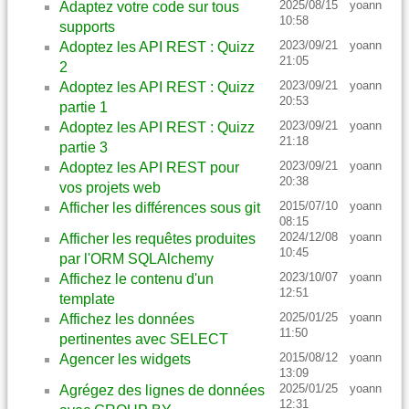
2025/08/15
yoann
Adaptez votre code sur tous
10:58
supports
2023/09/21
yoann
Adoptez les API REST : Quizz
21:05
2
2023/09/21
yoann
Adoptez les API REST : Quizz
20:53
partie 1
2023/09/21
yoann
Adoptez les API REST : Quizz
21:18
partie 3
2023/09/21
yoann
Adoptez les API REST pour
20:38
vos projets web
2015/07/10
yoann
Afficher les différences sous git
08:15
2024/12/08
yoann
Afficher les requêtes produites
10:45
par l'ORM SQLAlchemy
2023/10/07
yoann
Affichez le contenu d'un
12:51
template
2025/01/25
yoann
Affichez les données
11:50
pertinentes avec SELECT
2015/08/12
yoann
Agencer les widgets
13:09
2025/01/25
yoann
Agrégez des lignes de données
12:31