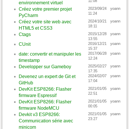
11:08
environnement virtuel
2023/09/24
yoann
Créez votre premier projet
11:24
PyCharm
2024/10/21
yoann
Créez votre site web avec
18:11
HTML5 et CSS3
2015/12/28
yoann
Ctags
13:55
2016/12/21
yoann
CUnit
15:37
2017/06/28
yoann
date: convertir et manipuler les
12:24
timestamp
2025/02/27
yoann
Developper sur Gameboy
17:35
2024/02/07
yoann
Devenez un expert de Git et
17:04
GitHub
2021/01/05
yoann
DevKit ESP8266: Flasher
22:51
firmware Espressif
2021/01/05
yoann
DevKit ESP8266: Flasher
00:05
firmware NodeMCU
2021/01/05
yoann
Devkit v3 ESP8266:
23:27
Communication série avec
minicom