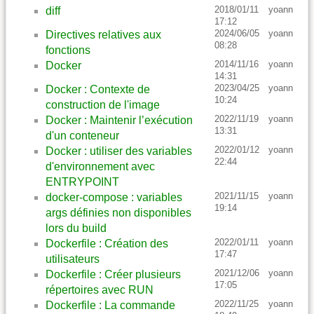
2018/01/11
yoann
diff
17:12
2024/06/05
yoann
Directives relatives aux
08:28
fonctions
2014/11/16
yoann
Docker
14:31
2023/04/25
yoann
Docker : Contexte de
10:24
construction de l'image
2022/11/19
yoann
Docker : Maintenir l’exécution
13:31
d'un conteneur
2022/01/12
yoann
Docker : utiliser des variables
22:44
d'environnement avec
ENTRYPOINT
2021/11/15
yoann
docker-compose : variables
19:14
args définies non disponibles
lors du build
2022/01/11
yoann
Dockerfile : Création des
17:47
utilisateurs
2021/12/06
yoann
Dockerfile : Créer plusieurs
17:05
répertoires avec RUN
2022/11/25
yoann
Dockerfile : La commande