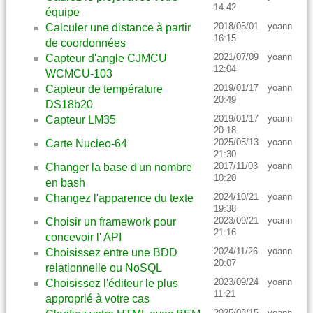
14:42
équipe
2018/05/01
yoann
Calculer une distance à partir
16:15
de coordonnées
2021/07/09
yoann
Capteur d'angle CJMCU
12:04
WCMCU-103
2019/01/17
yoann
Capteur de température
20:49
DS18b20
2019/01/17
yoann
Capteur LM35
20:18
2025/05/13
yoann
Carte Nucleo-64
21:30
2017/11/03
yoann
Changer la base d'un nombre
10:20
en bash
2024/10/21
yoann
Changez l'apparence du texte
19:38
2023/09/21
yoann
Choisir un framework pour
21:16
concevoir l' API
2024/11/26
yoann
Choisissez entre une BDD
20:07
relationnelle ou NoSQL
2023/09/24
yoann
Choisissez l'éditeur le plus
11:21
approprié à votre cas
2025/08/15
yoann