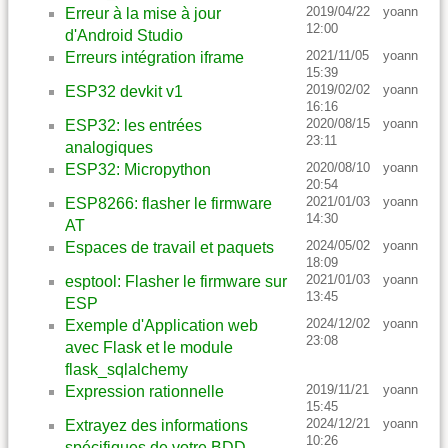
2019/04/22
yoann
Erreur à la mise à jour
12:00
d'Android Studio
2021/11/05
yoann
Erreurs intégration iframe
15:39
2019/02/02
yoann
ESP32 devkit v1
16:16
2020/08/15
yoann
ESP32: les entrées
23:11
analogiques
2020/08/10
yoann
ESP32: Micropython
20:54
2021/01/03
yoann
ESP8266: flasher le firmware
14:30
AT
2024/05/02
yoann
Espaces de travail et paquets
18:09
2021/01/03
yoann
esptool: Flasher le firmware sur
13:45
ESP
2024/12/02
yoann
Exemple d'Application web
23:08
avec Flask et le module
flask_sqlalchemy
2019/11/21
yoann
Expression rationnelle
15:45
2024/12/21
yoann
Extrayez des informations
10:26
spécifiques de votre BDD