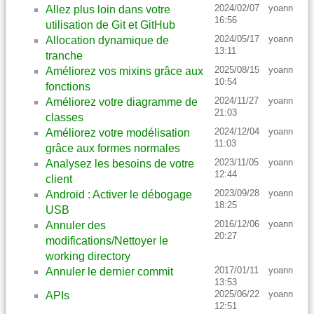
2024/02/07
yoann
Allez plus loin dans votre
16:56
utilisation de Git et GitHub
2024/05/17
yoann
Allocation dynamique de
13:11
tranche
2025/08/15
yoann
Améliorez vos mixins grâce aux
10:54
fonctions
2024/11/27
yoann
Améliorez votre diagramme de
21:03
classes
2024/12/04
yoann
Améliorez votre modélisation
11:03
grâce aux formes normales
2023/11/05
yoann
Analysez les besoins de votre
12:44
client
2023/09/28
yoann
Android : Activer le débogage
18:25
USB
2016/12/06
yoann
Annuler des
20:27
modifications/Nettoyer le
working directory
2017/01/11
yoann
Annuler le dernier commit
13:53
2025/06/22
yoann
APIs
12:51