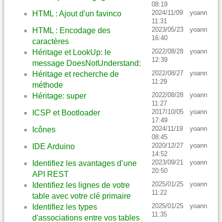
08:19
2024/11/09
yoann
HTML : Ajout d'un favinco
11:31
2023/05/23
yoann
HTML : Encodage des
16:40
caractères
2022/08/28
yoann
Héritage et LookUp: le
12:39
message DoesNotUnderstand:
2022/08/27
yoann
Héritage et recherche de
11:29
méthode
2022/08/28
yoann
Héritage: super
11:27
2017/10/05
yoann
ICSP et Bootloader
17:49
2024/11/19
yoann
Icônes
08:45
2020/12/27
yoann
IDE Arduino
14:52
2023/09/21
yoann
Identifiez les avantages d’une
20:50
API REST
2025/01/25
yoann
Identifiez les lignes de votre
11:22
table avec votre clé primaire
2025/01/25
yoann
Identifiez les types
11:35
d'associations entre vos tables