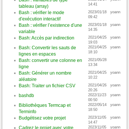
14:41
tableau (array)
2023/01/18
yoann
Bash : vérifier le mode
09:42
d'exécution interactif
2023/01/18
yoann
Bash : vérifier l’existence d'une
14:35
variable
2021/04/25
yoann
Bash: Accès par indirection
19:03
2021/04/25
yoann
Bash: Convertir les sauts de
18:10
lignes en espaces
2021/05/28
Bash: convertir une colonne en
13:34
ligne
2021/04/25
yoann
Bash: Générer un nombre
10:22
aléatoire
2021/04/26
yoann
Bash: Traiter un fichier CSV
20:26
2022/11/23
yoann
bashdb
00:50
2022/05/14
yoann
Bibliothèques Termcap et
18:50
Terminfo
2023/11/05
yoann
Budgétisez votre projet
14:47
2023/11/05
yoann
Cadrez le projet avec votre