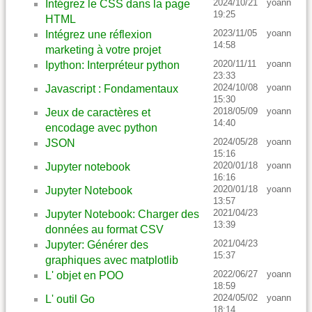
2024/10/21
yoann
Intégrez le CSS dans la page
19:25
HTML
2023/11/05
yoann
Intégrez une réflexion
14:58
marketing à votre projet
2020/11/11
yoann
Ipython: Interpréteur python
23:33
2024/10/08
yoann
Javascript : Fondamentaux
15:30
2018/05/09
yoann
Jeux de caractères et
14:40
encodage avec python
2024/05/28
yoann
JSON
15:16
2020/01/18
yoann
Jupyter notebook
16:16
2020/01/18
yoann
Jupyter Notebook
13:57
2021/04/23
Jupyter Notebook: Charger des
13:39
données au format CSV
2021/04/23
Jupyter: Générer des
15:37
graphiques avec matplotlib
2022/06/27
yoann
L' objet en POO
18:59
2024/05/02
yoann
L' outil Go
18:14