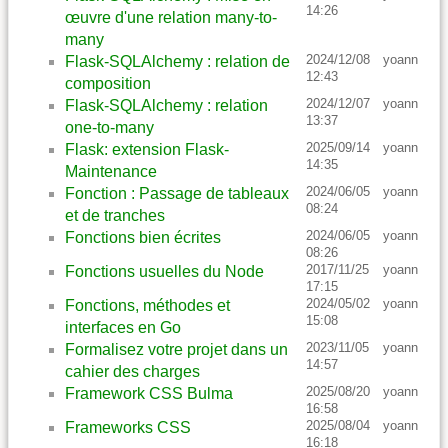
14:26
œuvre d'une relation many-to-
many
2024/12/08
yoann
Flask-SQLAlchemy : relation de
12:43
composition
2024/12/07
yoann
Flask-SQLAlchemy : relation
13:37
one-to-many
2025/09/14
yoann
Flask: extension Flask-
14:35
Maintenance
2024/06/05
yoann
Fonction : Passage de tableaux
08:24
et de tranches
2024/06/05
yoann
Fonctions bien écrites
08:26
2017/11/25
yoann
Fonctions usuelles du Node
17:15
2024/05/02
yoann
Fonctions, méthodes et
15:08
interfaces en Go
2023/11/05
yoann
Formalisez votre projet dans un
14:57
cahier des charges
2025/08/20
yoann
Framework CSS Bulma
16:58
2025/08/04
yoann
Frameworks CSS
16:18