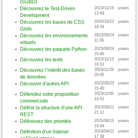
(SGBD)
2023/11/19
yoann
Découvrez le Test-Driven
13:49
Development
2024/10/22
yoann
Découvrez les bases de CSS
18:34
Grids
2023/09/24
yoann
Découvrez les environnements
11:06
virtuels
2023/09/24
yoann
Découvrez les paquets Python
10:46
2023/11/13
yoann
Découvrez les tests
19:53
2024/11/26
yoann
Découvrez l’intérêt des bases
20:05
de données
2023/09/23
yoann
Découvrir d'autres API
15:40
2023/11/05
yoann
Défendez votre proposition
14:51
commerciale
2023/09/21
yoann
Définir la structure d'une API
21:12
REST
2025/08/15
yoann
Définissez des priorités
10:44
2019/04/22
yoann
Définition d'un listener
17:39