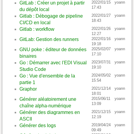
2022/01/15
yoann
GitLab : Créer un projet à partir
17:43
du dépôt local
2022/01/27
yoann
Gitlab : Débogage de pipeline
18:43
CI/CD en local
2022/01/26
yoann
Gitlab : workflow
12:27
2022/01/16
yoann
GitLab: Gestion des runners
19:18
2025/02/07
yoann
GNU poke : éditeur de données
17:10
binaires
2023/07/31
yoann
Go : Démarrer avec l'EDI Visual
19:10
Studio Code
2024/05/02
yoann
Go : Vue d'ensemble de la
15:54
partie 1
2021/12/14
yoann
Graphor
18:01
2015/06/11
yoann
Générer aléatoirement une
13:09
chaîne alpha-numérique
2021/12/15
yoann
Générer des diagrammes en
12:19
ASCII
2019/04/24
yoann
Générer des logs
09:49