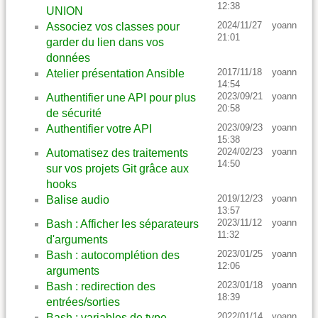
12:38
UNION
2024/11/27
yoann
Associez vos classes pour
21:01
garder du lien dans vos
données
2017/11/18
yoann
Atelier présentation Ansible
14:54
2023/09/21
yoann
Authentifier une API pour plus
20:58
de sécurité
2023/09/23
yoann
Authentifier votre API
15:38
2024/02/23
yoann
Automatisez des traitements
14:50
sur vos projets Git grâce aux
hooks
2019/12/23
yoann
Balise audio
13:57
2023/11/12
yoann
Bash : Afficher les séparateurs
11:32
d'arguments
2023/01/25
yoann
Bash : autocomplétion des
12:06
arguments
2023/01/18
yoann
Bash : redirection des
18:39
entrées/sorties
2022/01/14
yoann
Bash : variables de type