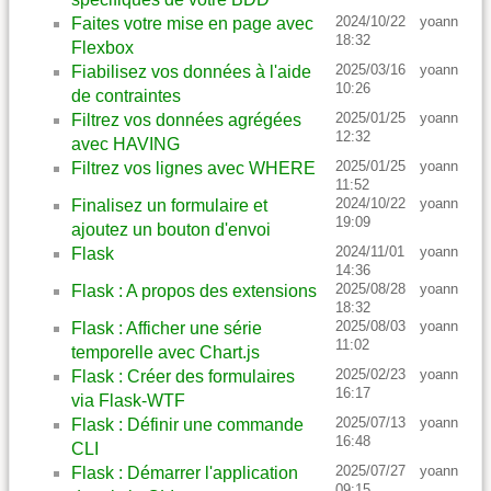
2024/10/22
yoann
Faites votre mise en page avec
18:32
Flexbox
2025/03/16
yoann
Fiabilisez vos données à l'aide
10:26
de contraintes
2025/01/25
yoann
Filtrez vos données agrégées
12:32
avec HAVING
2025/01/25
yoann
Filtrez vos lignes avec WHERE
11:52
2024/10/22
yoann
Finalisez un formulaire et
19:09
ajoutez un bouton d'envoi
2024/11/01
yoann
Flask
14:36
2025/08/28
yoann
Flask : A propos des extensions
18:32
2025/08/03
yoann
Flask : Afficher une série
11:02
temporelle avec Chart.js
2025/02/23
yoann
Flask : Créer des formulaires
16:17
via Flask-WTF
2025/07/13
yoann
Flask : Définir une commande
16:48
CLI
2025/07/27
yoann
Flask : Démarrer l'application
09:15