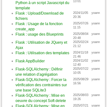
13:01
Python à un script Javascript du
template
2024/11/05
yoann
Flask : Upload/Download de
20:36
fichiers
2025/07/26
yoann
Flask : Usage de la fonction
11:15
create_app
2025/08/04
yoann
Flask : usage des Blueprints
20:48
2025/02/24
yoann
Flask : Utilisation de JQuery et
21:12
Ajax
2024/11/18
yoann
Flask : Utilisation des templates
21:46
2024/11/02
yoann
Flask AppBuilder
12:40
2025/07/22
yoann
Flask-SQLAlchemy : Définir
10:05
une relation d'agrégation
2025/08/29
yoann
Flask-SQLAlchemy : Forcer la
16:56
vérification des contraintes sur
une base SQLite3
2025/08/03
yoann
Flask-SQLAlchemy : Mise en
19:26
oeuvre du concept Soft delete
2025/07/21
yoann
Flask-SQLAlchemy : Mise en