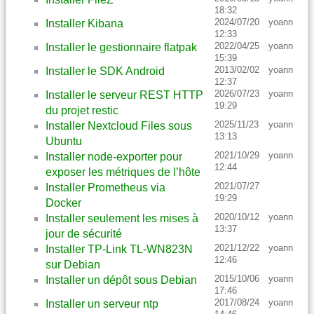
18:32
2024/07/20
yoann
Installer Kibana
12:33
2022/04/25
yoann
Installer le gestionnaire flatpak
15:39
2013/02/02
yoann
Installer le SDK Android
12:37
2026/07/23
yoann
Installer le serveur REST HTTP
19:29
du projet restic
2025/11/23
yoann
Installer Nextcloud Files sous
13:13
Ubuntu
2021/10/29
yoann
Installer node-exporter pour
12:44
exposer les métriques de l’hôte
2021/07/27
Installer Prometheus via
19:29
Docker
2020/10/12
yoann
Installer seulement les mises à
13:37
jour de sécurité
2021/12/22
yoann
Installer TP-Link TL-WN823N
12:46
sur Debian
2015/10/06
yoann
Installer un dépôt sous Debian
17:46
2017/08/24
yoann
Installer un serveur ntp