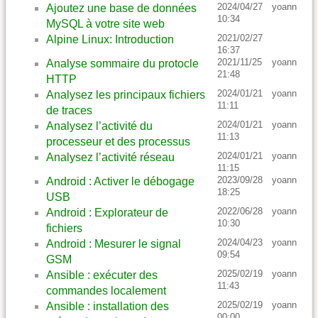
2024/04/27
yoann
Ajoutez une base de données
10:34
MySQL à votre site web
2021/02/27
Alpine Linux: Introduction
16:37
2021/11/25
yoann
Analyse sommaire du protocle
21:48
HTTP
2024/01/21
yoann
Analysez les principaux fichiers
11:11
de traces
2024/01/21
yoann
Analysez l’activité du
11:13
processeur et des processus
2024/01/21
yoann
Analysez l’activité réseau
11:15
2023/09/28
yoann
Android : Activer le débogage
18:25
USB
2022/06/28
yoann
Android : Explorateur de
10:30
fichiers
2024/04/23
yoann
Android : Mesurer le signal
09:54
GSM
2025/02/19
yoann
Ansible : exécuter des
11:43
commandes localement
2025/02/19
yoann
Ansible : installation des
00:00