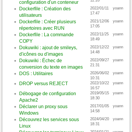
12:20
configuration d'un conteneur
2022/01/11
yoann
Dockerfile : Création des
17:47
utilisateurs
2021/12/06
yoann
Dockerfile : Créer plusieurs
17:05
répertoires avec RUN
2022/11/25
yoann
Dockerfile : La commande
18:49
COPY
2022/12/22
yoann
Dokuwiki : ajout de smileys,
14:48
d'icônes ou d'images
2022/09/27
yoann
Dokuwiki : Échec de
21:31
conversion du texte en images
2026/06/02
yoann
DOS : Utilitaires
10:31
2022/10/22
yoann
DROP versus REJECT
16:57
2019/05/15
yoann
Débogage de configuration
18:30
Apache2
2017/01/05
yoann
Déclarer un proxy sous
14:58
Windows
2024/04/20
yoann
Découvrez les services sous
18:31
Linux
2024/01/21
yoann