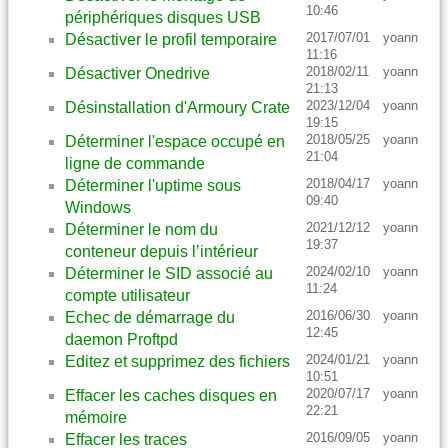
10:46
périphériques disques USB
2017/07/01
yoann
Désactiver le profil temporaire
11:16
2018/02/11
yoann
Désactiver Onedrive
21:13
2023/12/04
yoann
Désinstallation d'Armoury Crate
19:15
2018/05/25
yoann
Déterminer l'espace occupé en
21:04
ligne de commande
2018/04/17
yoann
Déterminer l'uptime sous
09:40
Windows
2021/12/12
yoann
Déterminer le nom du
19:37
conteneur depuis l’intérieur
2024/02/10
yoann
Déterminer le SID associé au
11:24
compte utilisateur
2016/06/30
yoann
Echec de démarrage du
12:45
daemon Proftpd
2024/01/21
yoann
Editez et supprimez des fichiers
10:51
2020/07/17
yoann
Effacer les caches disques en
22:21
mémoire
2016/09/05
yoann
Effacer les traces