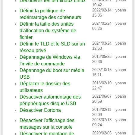
Découvrez les terminaux Linux
10:42
2022/02/14
yoann
Définir la politique de
15:36
redémarrage des conteneurs
2024/01/24
yoann
Définir la taille des unités
06:26
d'allocation du système de
fichier
2024/03/24
yoann
Définir le TLD et le SLD sur un
12:53
réseau privé
2018/05/25
yoann
Dépannage de Windows via
20:36
l'invite de commande
2025/10/15
yoann
Dépannage du boot sur média
16:11
USB
2016/02/10
yoann
Déplacer le dossier des
22:47
utilisateurs
2021/06/07
yoann
Désactiver automontage des
20:59
périphériques disque USB
2018/02/11
yoann
Désactiver Cortona
20:09
2026/07/13
yoann
Désactiver l'affichage des
09:24
messages sur la console
2020/02/06
yoann
Désactiver le montage de