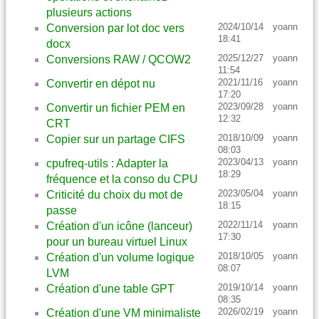
plusieurs actions
2024/10/14
yoann
Conversion par lot doc vers
18:41
docx
2025/12/27
yoann
Conversions RAW / QCOW2
11:54
2021/11/16
yoann
Convertir en dépot nu
17:20
2023/09/28
yoann
Convertir un fichier PEM en
12:32
CRT
2018/10/09
yoann
Copier sur un partage CIFS
08:03
2023/04/13
yoann
cpufreq-utils : Adapter la
18:29
fréquence et la conso du CPU
2023/05/04
yoann
Criticité du choix du mot de
18:15
passe
2022/11/14
yoann
Création d'un icône (lanceur)
17:30
pour un bureau virtuel Linux
2018/10/05
yoann
Création d'un volume logique
08:07
LVM
2019/10/14
yoann
Création d'une table GPT
08:35
2026/02/19
yoann
Création d'une VM minimaliste