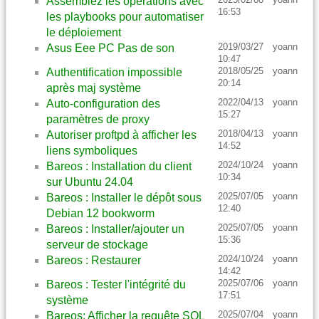
Assemblez les opérations avec
16:53
les playbooks pour automatiser
le déploiement
2019/03/27
yoann
Asus Eee PC Pas de son
10:47
2018/05/25
yoann
Authentification impossible
20:14
après maj système
2022/04/13
yoann
Auto-configuration des
15:27
paramètres de proxy
2018/04/13
yoann
Autoriser proftpd à afficher les
14:52
liens symboliques
2024/10/24
yoann
Bareos : Installation du client
10:34
sur Ubuntu 24.04
2025/07/05
yoann
Bareos : Installer le dépôt sous
12:40
Debian 12 bookworm
2025/07/05
yoann
Bareos : Installer/ajouter un
15:36
serveur de stockage
2024/10/24
yoann
Bareos : Restaurer
14:42
2025/07/06
yoann
Bareos : Tester l'intégrité du
17:51
système
2025/07/04
yoann
Bareos: Afficher la requête SQL