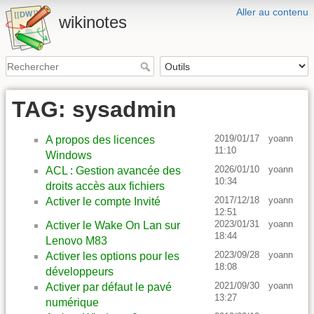
Aller au contenu
wikinotes
TAG: sysadmin
2019/01/17
yoann
A propos des licences
11:10
Windows
2026/01/10
yoann
ACL : Gestion avancée des
10:34
droits accès aux fichiers
2017/12/18
yoann
Activer le compte Invité
12:51
2023/01/31
yoann
Activer le Wake On Lan sur
18:44
Lenovo M83
2023/09/28
yoann
Activer les options pour les
18:08
développeurs
2021/09/30
yoann
Activer par défaut le pavé
13:27
numérique