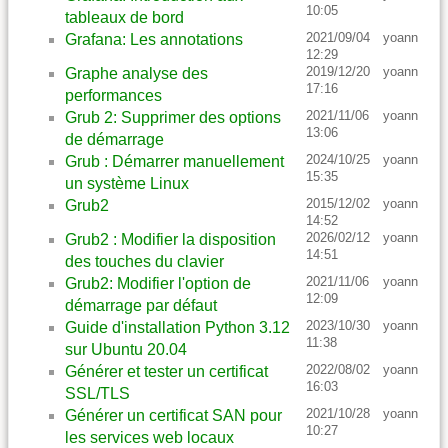
10:05
tableaux de bord
2021/09/04
yoann
Grafana: Les annotations
12:29
2019/12/20
yoann
Graphe analyse des
17:16
performances
2021/11/06
yoann
Grub 2: Supprimer des options
13:06
de démarrage
2024/10/25
yoann
Grub : Démarrer manuellement
15:35
un système Linux
2015/12/02
yoann
Grub2
14:52
2026/02/12
yoann
Grub2 : Modifier la disposition
14:51
des touches du clavier
2021/11/06
yoann
Grub2: Modifier l'option de
12:09
démarrage par défaut
2023/10/30
yoann
Guide d'installation Python 3.12
11:38
sur Ubuntu 20.04
2022/08/02
yoann
Générer et tester un certificat
16:03
SSL/TLS
2021/10/28
yoann
Générer un certificat SAN pour
10:27
les services web locaux