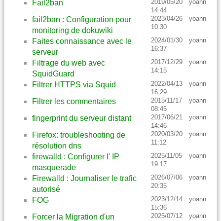
2019/05/20
yoann
Fail2ban
14:44
2023/04/26
yoann
fail2ban : Configuration pour
10:30
monitoring de dokuwiki
2024/01/30
yoann
Faites connaissance avec le
16:37
serveur
2017/12/29
yoann
Filtrage du web avec
14:15
SquidGuard
2022/04/13
yoann
Filtrer HTTPS via Squid
16:29
2015/11/17
yoann
Filtrer les commentaires
08:45
2017/06/21
yoann
fingerprint du serveur distant
14:46
2020/03/20
yoann
Firefox: troubleshooting de
11:12
résolution dns
2025/11/05
yoann
firewalld : Configurer l' IP
19:17
masquerade
2026/07/06
yoann
Firewalld : Journaliser le trafic
20:35
autorisé
2023/12/14
yoann
FOG
15:36
2025/07/12
yoann
Forcer la Migration d'un