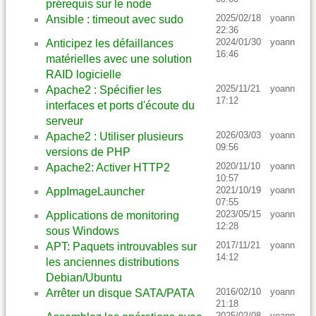
prérequis sur le node
2025/02/18
yoann
Ansible : timeout avec sudo
22:36
2024/01/30
yoann
Anticipez les défaillances
16:46
matérielles avec une solution
RAID logicielle
2025/11/21
yoann
Apache2 : Spécifier les
17:12
interfaces et ports d'écoute du
serveur
2026/03/03
yoann
Apache2 : Utiliser plusieurs
09:56
versions de PHP
2020/11/10
yoann
Apache2: Activer HTTP2
10:57
2021/10/19
yoann
AppImageLauncher
07:55
2023/05/15
yoann
Applications de monitoring
12:28
sous Windows
2017/11/21
yoann
APT: Paquets introuvables sur
14:12
les anciennes distributions
Debian/Ubuntu
2016/02/10
yoann
Arrêter un disque SATA/PATA
21:18
2025/02/08
yoann