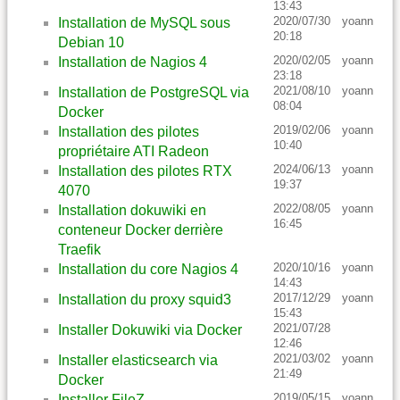
13:43
2020/07/30
yoann
Installation de MySQL sous
20:18
Debian 10
2020/02/05
yoann
Installation de Nagios 4
23:18
2021/08/10
yoann
Installation de PostgreSQL via
08:04
Docker
2019/02/06
yoann
Installation des pilotes
10:40
propriétaire ATI Radeon
2024/06/13
yoann
Installation des pilotes RTX
19:37
4070
2022/08/05
yoann
Installation dokuwiki en
16:45
conteneur Docker derrière
Traefik
2020/10/16
yoann
Installation du core Nagios 4
14:43
2017/12/29
yoann
Installation du proxy squid3
15:43
2021/07/28
Installer Dokuwiki via Docker
12:46
2021/03/02
yoann
Installer elasticsearch via
21:49
Docker
2019/05/15
yoann
Installer FileZ