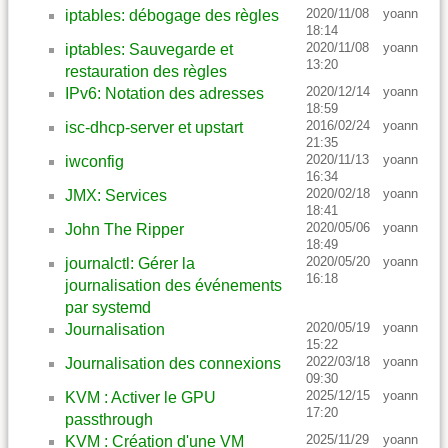
2020/11/08
yoann
iptables: débogage des règles
18:14
2020/11/08
yoann
iptables: Sauvegarde et
13:20
restauration des règles
2020/12/14
yoann
IPv6: Notation des adresses
18:59
2016/02/24
yoann
isc-dhcp-server et upstart
21:35
2020/11/13
yoann
iwconfig
16:34
2020/02/18
yoann
JMX: Services
18:41
2020/05/06
yoann
John The Ripper
18:49
2020/05/20
yoann
journalctl: Gérer la
16:18
journalisation des événements
par systemd
2020/05/19
yoann
Journalisation
15:22
2022/03/18
yoann
Journalisation des connexions
09:30
2025/12/15
yoann
KVM : Activer le GPU
17:20
passthrough
2025/11/29
yoann
KVM : Création d'une VM