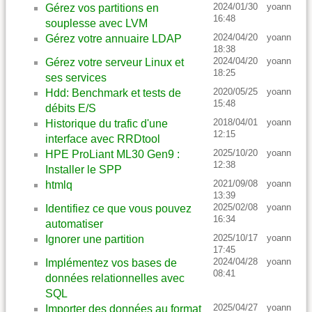
2024/01/30
yoann
Gérez vos partitions en
16:48
souplesse avec LVM
2024/04/20
yoann
Gérez votre annuaire LDAP
18:38
2024/04/20
yoann
Gérez votre serveur Linux et
18:25
ses services
2020/05/25
yoann
Hdd: Benchmark et tests de
15:48
débits E/S
2018/04/01
yoann
Historique du trafic d'une
12:15
interface avec RRDtool
2025/10/20
yoann
HPE ProLiant ML30 Gen9 :
12:38
Installer le SPP
2021/09/08
yoann
htmlq
13:39
2025/02/08
yoann
Identifiez ce que vous pouvez
16:34
automatiser
2025/10/17
yoann
Ignorer une partition
17:45
2024/04/28
yoann
Implémentez vos bases de
08:41
données relationnelles avec
SQL
2025/04/27
yoann
Importer des données au format