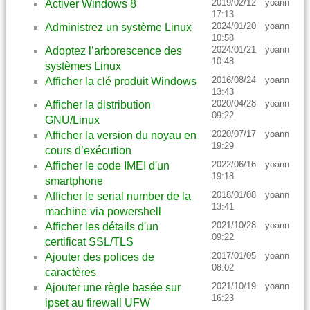
2019/02/12
yoann
Activer Windows 8
17:13
2024/01/20
yoann
Administrez un système Linux
10:58
2024/01/21
yoann
Adoptez l’arborescence des
10:48
systèmes Linux
2016/08/24
yoann
Afficher la clé produit Windows
13:43
2020/04/28
yoann
Afficher la distribution
09:22
GNU/Linux
2020/07/17
yoann
Afficher la version du noyau en
19:29
cours d’exécution
2022/06/16
yoann
Afficher le code IMEI d'un
19:18
smartphone
2018/01/08
yoann
Afficher le serial number de la
13:41
machine via powershell
2021/10/28
yoann
Afficher les détails d'un
09:22
certificat SSL/TLS
2017/01/05
yoann
Ajouter des polices de
08:02
caractères
2021/10/19
yoann
Ajouter une règle basée sur
16:23
ipset au firewall UFW