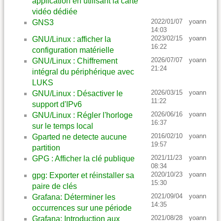
application en utilisant la carte
vidéo dédiée
2022/01/07
yoann
GNS3
14:03
2023/02/15
yoann
GNU/Linux : afficher la
16:22
configuration matérielle
2026/07/07
yoann
GNU/Linux : Chiffrement
21:24
intégral du périphérique avec
LUKS
2026/03/15
yoann
GNU/Linux : Désactiver le
11:22
support d'IPv6
2026/06/16
yoann
GNU/Linux : Régler l'horloge
16:37
sur le temps local
2016/02/10
yoann
Gparted ne detecte aucune
19:57
partition
2021/11/23
yoann
GPG : Afficher la clé publique
08:34
2020/10/23
yoann
gpg: Exporter et réinstaller sa
15:30
paire de clés
2021/09/04
yoann
Grafana: Déterminer les
14:35
occurrences sur une période
2021/08/28
yoann
Grafana: Introduction aux