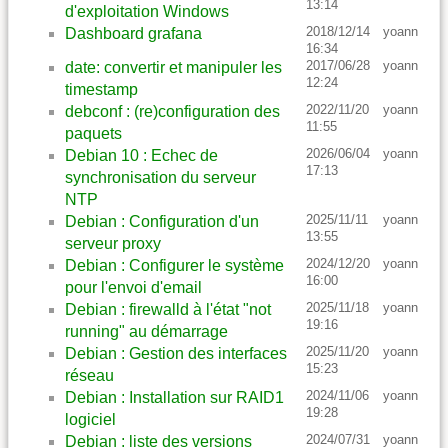
13:14
d'exploitation Windows
2018/12/14
yoann
Dashboard grafana
16:34
2017/06/28
yoann
date: convertir et manipuler les
12:24
timestamp
2022/11/20
yoann
debconf : (re)configuration des
11:55
paquets
2026/06/04
yoann
Debian 10 : Echec de
17:13
synchronisation du serveur
NTP
2025/11/11
yoann
Debian : Configuration d'un
13:55
serveur proxy
2024/12/20
yoann
Debian : Configurer le système
16:00
pour l'envoi d'email
2025/11/18
yoann
Debian : firewalld à l'état "not
19:16
running" au démarrage
2025/11/20
yoann
Debian : Gestion des interfaces
15:23
réseau
2024/11/06
yoann
Debian : Installation sur RAID1
19:28
logiciel
2024/07/31
yoann
Debian : liste des versions