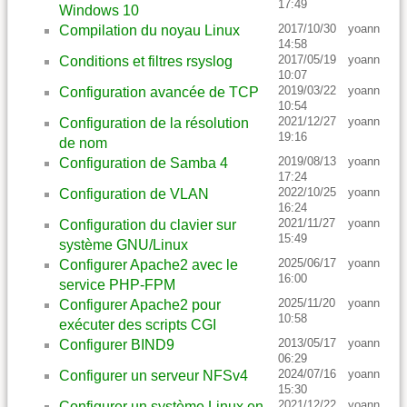
17:49
Windows 10
2017/10/30
yoann
Compilation du noyau Linux
14:58
2017/05/19
yoann
Conditions et filtres rsyslog
10:07
2019/03/22
yoann
Configuration avancée de TCP
10:54
2021/12/27
yoann
Configuration de la résolution
19:16
de nom
2019/08/13
yoann
Configuration de Samba 4
17:24
2022/10/25
yoann
Configuration de VLAN
16:24
2021/11/27
yoann
Configuration du clavier sur
15:49
système GNU/Linux
2025/06/17
yoann
Configurer Apache2 avec le
16:00
service PHP-FPM
2025/11/20
yoann
Configurer Apache2 pour
10:58
exécuter des scripts CGI
2013/05/17
yoann
Configurer BIND9
06:29
2024/07/16
yoann
Configurer un serveur NFSv4
15:30
2021/12/22
yoann
Configurer un système Linux en