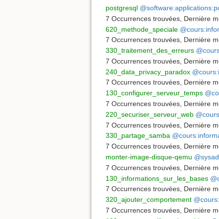
postgresql
@software:applications:p
7 Occurrences trouvées
,
Dernière mo
620_methode_speciale
@cours:info
7 Occurrences trouvées
,
Dernière mo
330_traitement_des_erreurs
@cours
7 Occurrences trouvées
,
Dernière mo
240_data_privacy_paradox
@cours:i
7 Occurrences trouvées
,
Dernière mo
130_configurer_serveur_temps
@cou
7 Occurrences trouvées
,
Dernière mo
220_securiser_serveur_web
@cours:
7 Occurrences trouvées
,
Dernière mo
330_partage_samba
@cours:informa
7 Occurrences trouvées
,
Dernière mo
monter-image-disque-qemu
@sysadm
7 Occurrences trouvées
,
Dernière mo
130_informations_sur_les_bases
@c
7 Occurrences trouvées
,
Dernière mo
320_ajouter_comportement
@cours:
7 Occurrences trouvées
,
Dernière mo