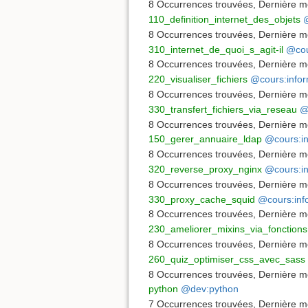
8 Occurrences trouvées
,
Dernière mo
110_definition_internet_des_objets
@
8 Occurrences trouvées
,
Dernière mo
310_internet_de_quoi_s_agit-il
@cou
8 Occurrences trouvées
,
Dernière mo
220_visualiser_fichiers
@cours:infor
8 Occurrences trouvées
,
Dernière mo
330_transfert_fichiers_via_reseau
@
8 Occurrences trouvées
,
Dernière mo
150_gerer_annuaire_ldap
@cours:in
8 Occurrences trouvées
,
Dernière mo
320_reverse_proxy_nginx
@cours:in
8 Occurrences trouvées
,
Dernière mo
330_proxy_cache_squid
@cours:inf
8 Occurrences trouvées
,
Dernière mo
230_ameliorer_mixins_via_fonctions
8 Occurrences trouvées
,
Dernière mo
260_quiz_optimiser_css_avec_sass
8 Occurrences trouvées
,
Dernière mo
python
@dev:python
7 Occurrences trouvées
,
Dernière mo