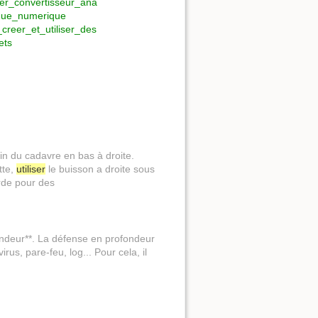
iser_convertisseur_ana
que_numerique
creer_et_utiliser_des
ets
main du cadavre en bas à droite.
tte,
utiliser
le buisson a droite sous
rde pour des
ndeur**. La défense en profondeur
irus, pare-feu, log... Pour cela, il