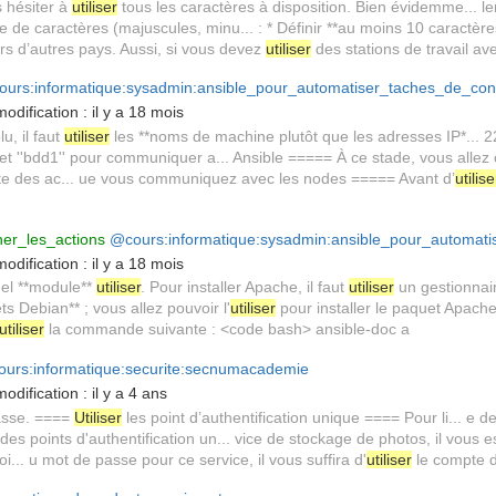
s hésiter à
utiliser
tous les caractères à disposition. Bien évidemme... 
e de caractères (majuscules, minu... : * Définir **au moins 10 caractères
iers d’autres pays. Aussi, si vous devez
utiliser
des stations de travail ave
urs:informatique:sysadmin:ansible_pour_automatiser_taches_de_conf
odification :
il y a 18 mois
u, il faut
utiliser
les **noms de machine plutôt que les adresses IP*... 2
' et ''bdd1'' pour communiquer a... Ansible ===== À ce stade, vous all
ite des ac... ue vous communiquez avec les nodes ===== Avant d’
utilise
er_les_actions
@cours:informatique:sysadmin:ansible_pour_automati
odification :
il y a 18 mois
uel **module**
utiliser
. Pour installer Apache, il faut
utiliser
un gestionnai
ts Debian** ; vous allez pouvoir l'
utiliser
pour installer le paquet Apache
utiliser
la commande suivante : <code bash> ansible-doc a
urs:informatique:securite:secnumacademie
odification :
il y a 4 ans
passe. ====
Utiliser
les point d’authentification unique ==== Pour li... e 
es points d'authentification un... vice de stockage de photos, il vous e
.. u mot de passe pour ce service, il vous suffira d'
utiliser
le compte du