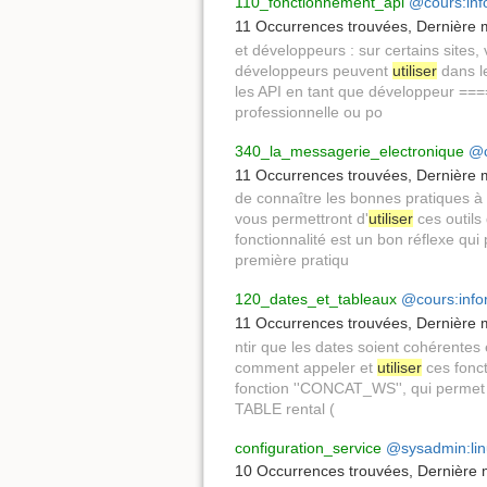
110_fonctionnement_api
@cours:inf
11 Occurrences trouvées
,
Dernière m
et développeurs : sur certains sites
développeurs peuvent
utiliser
dans l
les API en tant que développeur ==
professionnelle ou po
340_la_messagerie_electronique
@c
11 Occurrences trouvées
,
Dernière m
de connaître les bonnes pratiques à
vous permettront d'
utiliser
ces outils
fonctionnalité est un bon réflexe qu
première pratiqu
120_dates_et_tableaux
@cours:info
11 Occurrences trouvées
,
Dernière m
ntir que les dates soient cohérentes 
comment appeler et
utiliser
ces fonct
fonction ''CONCAT_WS'', qui permet 
TABLE rental (
configuration_service
@sysadmin:lin
10 Occurrences trouvées
,
Dernière m