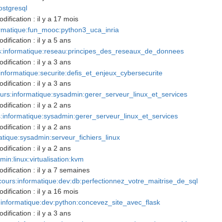
ostgresql
dification :
il y a 17 mois
rmatique:fun_mooc:python3_uca_inria
dification :
il y a 5 ans
:informatique:reseau:principes_des_reseaux_de_donnees
dification :
il y a 3 ans
nformatique:securite:defis_et_enjeux_cybersecurite
dification :
il y a 3 ans
rs:informatique:sysadmin:gerer_serveur_linux_et_services
dification :
il y a 2 ans
informatique:sysadmin:gerer_serveur_linux_et_services
dification :
il y a 2 ans
tique:sysadmin:serveur_fichiers_linux
dification :
il y a 2 ans
in:linux:virtualisation:kvm
dification :
il y a 7 semaines
ours:informatique:dev:db:perfectionnez_votre_maitrise_de_sql
dification :
il y a 16 mois
informatique:dev:python:concevez_site_avec_flask
dification :
il y a 3 ans