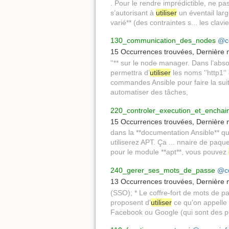
. Pour le rendre imprédictible, ne pa
s’autorisant à
utiliser
un éventail larg
varié** (des contraintes s... les clav
130_communication_des_nodes
@co
15 Occurrences trouvées
,
Dernière m
''** sur le node manager. Dans l’absol
permettra d’
utiliser
les noms ''http1'
commandes Ansible pour faire la su
automatiser des tâches,
220_controler_execution_et_enchain
15 Occurrences trouvées
,
Dernière m
dans la **documentation Ansible** q
utiliserez APT. Ça ... nnaire de paque
pour le module **apt**, vous pouvez
240_gerer_ses_mots_de_passe
@co
13 Occurrences trouvées
,
Dernière m
(SSO); * Le coffre-fort de mots de 
proposent d'
utiliser
ce qu'on appelle d
Facebook ou Google (qui sont des poi.