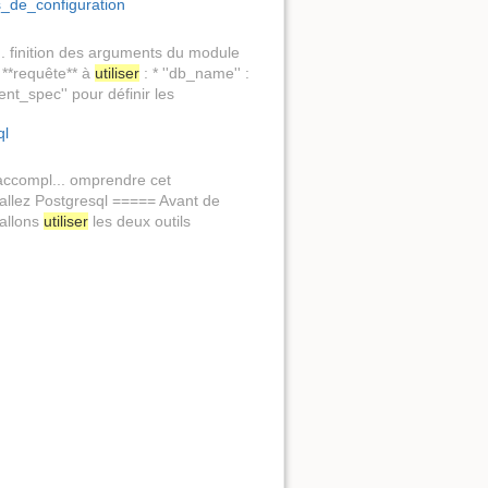
_de_configuration
. finition des arguments du module
 **requête** à
utiliser
: * ''db_name'' :
nt_spec'' pour définir les
ql
ccompl... omprendre cet
allez Postgresql ===== Avant de
 allons
utiliser
les deux outils