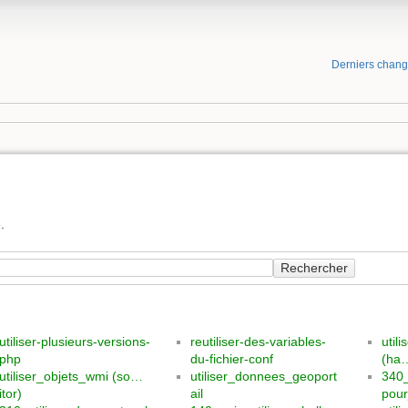
Derniers chan
.
Rechercher
utiliser-plusieurs-versions-
reutiliser-des-variables-
util
php
du-fichier-conf
(ha
utiliser_objets_wmi (so…
utiliser_donnees_geoport
340_
itor)
ail
pour