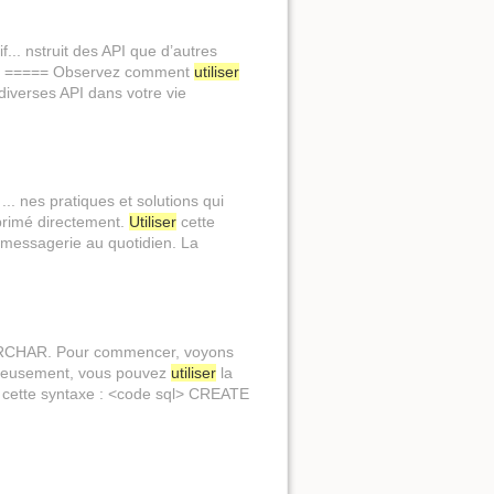
.. nstruit des API que d’autres
ène. ===== Observez comment
utiliser
diverses API dans votre vie
.. nes pratiques et solutions qui
pprimé directement.
Utiliser
cette
messagerie au quotidien. La
. ARCHAR. Pour commencer, voyons
eureusement, vous pouvez
utiliser
la
cette syntaxe : <code sql> CREATE