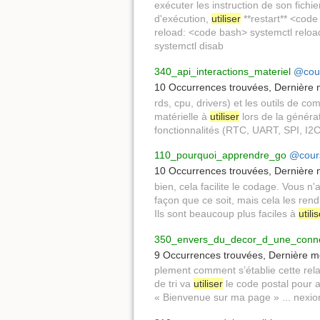
exécuter les instruction de son fichie
d'exécution,
utiliser
**restart** <code
reload: <code bash> systemctl relo
systemctl disab
340_api_interactions_materiel
@cour
10 Occurrences trouvées
,
Dernière m
rds, cpu, drivers) et les outils de co
matérielle à
utiliser
lors de la généra
fonctionnalités (RTC, UART, SPI, I2C
110_pourquoi_apprendre_go
@cours
10 Occurrences trouvées
,
Dernière m
bien, cela facilite le codage. Vous n
façon que ce soit, mais cela les rend
Ils sont beaucoup plus faciles à
utili
350_envers_du_decor_d_une_conn
9 Occurrences trouvées
,
Dernière mo
plement comment s’établie cette rel
de tri va
utiliser
le code postal pour ac
« Bienvenue sur ma page » ... nexi