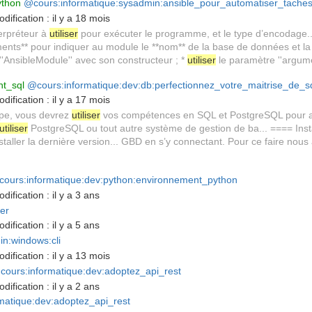
ython
@cours:informatique:sysadmin:ansible_pour_automatiser_taches
dification :
il y a 18 mois
terpréteur à
utiliser
pour exécuter le programme, et le type d’encodage..
nts** pour indiquer au module le **nom** de la base de données et la
''AnsibleModule'' avec son constructeur ; *
utiliser
le paramètre ''argume
t_sql
@cours:informatique:dev:db:perfectionnez_votre_maitrise_de_s
dification :
il y a 17 mois
pe, vous devrez
utiliser
vos compétences en SQL et PostgreSQL pour a
utiliser
PostgreSQL ou tout autre système de gestion de ba... ==== Inst
staller la dernière version... GBD en s’y connectant. Pour ce faire nous
ours:informatique:dev:python:environnement_python
dification :
il y a 3 ans
er
dification :
il y a 5 ans
n:windows:cli
dification :
il y a 13 mois
cours:informatique:dev:adoptez_api_rest
dification :
il y a 2 ans
matique:dev:adoptez_api_rest