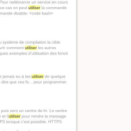
Pour redémarrer un service en cours
s ce cas on peut
utiliser
la commande
mande disable: <code bash>
au système de compilation la cible
ouvrir comment
utiliser
les autres
lques exemples d'utilisation des foncti
z jamais eu à les
utiliser
de quelque
t dire que ces fo... pour programmer.
l puis vers un centre de tri. Le centre
et l'
utiliser
pour rendre le message
PS lorsque c’est possible. HTTPS