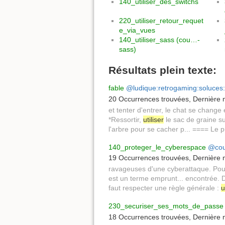
140_utiliser_des_switchs
220_utiliser_retour_requet
e_via_vues
140_utiliser_sass (cou…-
sass)
Résultats plein texte:
fable
@ludique:retrogaming:soluces:
20 Occurrences trouvées
,
Dernière m
et tenter d'entrer, le chat se chang
*Ressortir,
utiliser
le sac de graine sur
l'arbre pour se cacher p... ==== Le pu
140_proteger_le_cyberespace
@cou
19 Occurrences trouvées
,
Dernière m
ravageuses d'une cyberattaque. Pour
est un terme emprunt... encontrée. D
faut respecter une règle générale :
u
230_securiser_ses_mots_de_passe
18 Occurrences trouvées
,
Dernière m