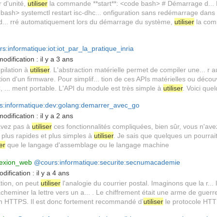
r d'unité,
utiliser
la commande **start**: <code bash> # Démarrage d... 
 bash> systemctl restart isc-dhc... onfiguration sans redémarrage dan
ad... rré automatiquement lors du démarrage du système,
utiliser
la com
s:informatique:iot:iot_par_la_pratique_inria
odification :
il y a 3 ans
mpilation à
utiliser
. L'abstraction matérielle permet de compiler une... r 
tion d'un firmware. Pour simplif... tion de ces APIs matérielles ou déc
, ... ment portable. L'API du module est très simple à
utiliser
. Voici que
:informatique:dev:golang:demarrer_avec_go
odification :
il y a 2 ans
'avez pas à
utiliser
ces fonctionnalités compliquées, bien sûr, vous n'ave
 plus rapides et plus simples à
utiliser
. Je sais que quelques un pourrai
ser
que le langage d'assemblage ou le langage machine
exion_web
@cours:informatique:securite:secnumacademie
dification :
il y a 4 ans
ation, on peut
utiliser
l'analogie du courrier postal. Imaginons que la r... 
heminer la lettre vers un a... . Le chiffrement était une arme de guerre 
on HTTPS. Il est donc fortement recommandé d’
utiliser
le protocole HTT