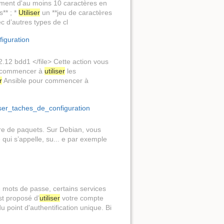
lement d'au moins 10 caractères en
** ; *
Utiliser
un **jeu de caractères
c d’autres types de cl
iguration
2.12 bdd1 </file> Cette action vous
ez commencer à
utiliser
les
r
Ansible pour commencer à
ser_taches_de_configuration
re de paquets. Sur Debian, vous
 qui s’appelle, su... e par exemple
de mots de passe, certains services
st proposé d’
utiliser
votre compte
 point d'authentification unique. Bi