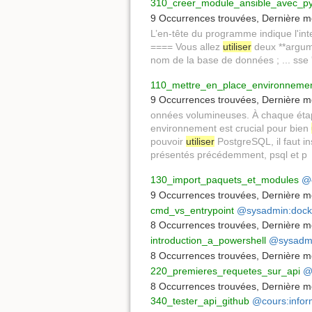
310_creer_module_ansible_avec_p
9 Occurrences trouvées
,
Dernière mo
L’en-tête du programme indique l'in
==== Vous allez
utiliser
deux **argume
nom de la base de données ; ... sse 
110_mettre_en_place_environnemen
9 Occurrences trouvées
,
Dernière mo
onnées volumineuses. À chaque éta
environnement est crucial pour bien
pouvoir
utiliser
PostgreSQL, il faut in
présentés précédemment, psql et p
130_import_paquets_et_modules
@c
9 Occurrences trouvées
,
Dernière mo
cmd_vs_entrypoint
@sysadmin:dock
8 Occurrences trouvées
,
Dernière mo
introduction_a_powershell
@sysadmi
8 Occurrences trouvées
,
Dernière mo
220_premieres_requetes_sur_api
@
8 Occurrences trouvées
,
Dernière mo
340_tester_api_github
@cours:infor