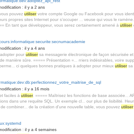
ormatique:dev:adoptez_api_rest
odification :
il y a 2 ans
, vous pouvez
utiliser
votre compte Google ou Facebook pour vous identif.
eurs propres sites Internet pour s’occuper ... veuse qui vous le ram
=== En tant que développeur, vous serez certainement amené à
utiliser
ours:informatique:securite:secnumacademie
odification :
il y a 4 ans
 adopter pour
utiliser
sa messagerie électronique de façon sécurisée et .
 de manière sûre. ===== Présentation =... rriers indésirables, voire su
i perme... ci quelques bonnes pratiques à adopter pour mieux
utiliser
sa 
rmatique:dev:db:perfectionnez_votre_maitrise_de_sql
odification :
il y a 16 mois
et faciles à
utiliser
. ===== Maîtrisez les fonctions de base associée..
ions dans une requête SQL. Un exemple cl... our plus de lisibilité. H
de combiner... de la création d'une nouvelle table, vous pouvez
utiliser
ux:systemd
odification :
il y a 4 semaines