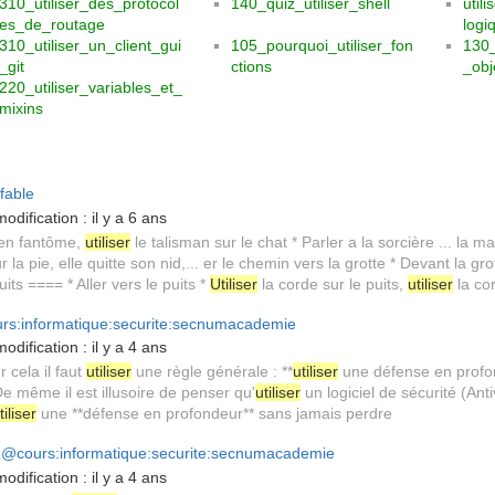
310_utiliser_des_protocol
140_quiz_utiliser_shell
util
es_de_routage
logi
310_utiliser_un_client_gui
105_pourquoi_utiliser_fon
130_
_git
ctions
_obj
220_utiliser_variables_et_
mixins
fable
odification :
il y a 6 ans
e en fantôme,
utiliser
le talisman sur le chat * Parler a la sorcière ... la 
 la pie, elle quitte son nid,... er le chemin vers la grotte * Devant la gro
its ==== * Aller vers le puits *
Utiliser
la corde sur le puits,
utiliser
la co
rs:informatique:securite:secnumacademie
odification :
il y a 4 ans
 cela il faut
utiliser
une règle générale : **
utiliser
une défense en profo
e même il est illusoire de penser qu'
utiliser
un logiciel de sécurité (Antiv
tiliser
une **défense en profondeur** sans jamais perdre
@cours:informatique:securite:secnumacademie
odification :
il y a 4 ans