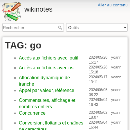
Aller au contenu
wikinotes
TAG: go
2024/05/28
yoann
Accès aux fichiers avec ioutil
15:17
2024/05/28
yoann
Accès aux fichiers avec os
15:18
2024/05/17
yoann
Allocation dynamique de
13:11
tranche
2024/06/05
yoann
Appel par valeur, référence
08:22
2024/05/04
yoann
Commentaires, affichage et
16:43
nombres entiers
2024/05/02
yoann
Concurrence
18:07
2024/05/04
yoann
Conversion, flottants et chaînes
16:44
de caractères