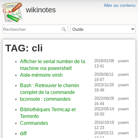
Aller au contenu
wikinotes
TAG: cli
2018/01/08
yoann
Afficher le serial number de la
13:41
machine via powershell
2026/06/11
yoann
Aide-mémoire virsh
10:07
2023/11/28
yoann
Bash : Retrouver le chemin
18:49
complet de la commande
2022/09/28
yoann
bconsole : commandes
16:44
2022/05/14
yoann
Bibliothèques Termcap et
18:50
Terminfo
2016/10/19
yoann
Commandes
12:23
2018/01/11
yoann
diff