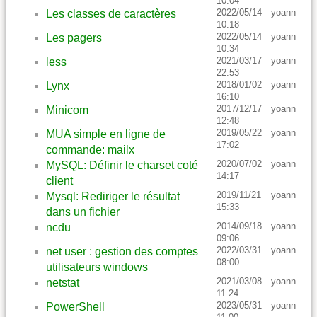
10:04
2022/05/14
yoann
Les classes de caractères
10:18
2022/05/14
yoann
Les pagers
10:34
2021/03/17
yoann
less
22:53
2018/01/02
yoann
Lynx
16:10
2017/12/17
yoann
Minicom
12:48
2019/05/22
yoann
MUA simple en ligne de
17:02
commande: mailx
2020/07/02
yoann
MySQL: Définir le charset coté
14:17
client
2019/11/21
yoann
Mysql: Rediriger le résultat
15:33
dans un fichier
2014/09/18
yoann
ncdu
09:06
2022/03/31
yoann
net user : gestion des comptes
08:00
utilisateurs windows
2021/03/08
yoann
netstat
11:24
2023/05/31
yoann
PowerShell