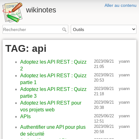
Aller au contenu
wikinotes
TAG: api
2023/09/21
yoann
Adoptez les API REST : Quizz
21:05
2
2023/09/21
yoann
Adoptez les API REST : Quizz
20:53
partie 1
2023/09/21
yoann
Adoptez les API REST : Quizz
21:18
partie 3
2023/09/21
yoann
Adoptez les API REST pour
20:38
vos projets web
2025/06/22
yoann
APIs
12:51
2023/09/21
yoann
Authentifier une API pour plus
20:58
de sécurité