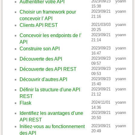
2023/09/23
yoann
Authentifier votre API
15:38
2023/09/21
yoann
Choisir un framework pour
21:16
concevoir l' API
2021/03/03
yoann
Clients API REST
20:25
2023/09/21
yoann
Concevoir les endpoints de l'
21:14
API
2023/09/23
yoann
Construire son API
16:47
2023/09/23
yoann
Découverte des API
09:57
2023/09/23
yoann
Découverte des API REST
09:53
2023/09/23
yoann
Découvrir d'autres API
15:40
2023/09/21
yoann
Définir la structure d'une API
21:12
REST
2024/11/01
yoann
Flask
14:36
2023/09/21
yoann
Identifiez les avantages d’une
20:50
API REST
2023/09/21
yoann
Initiez-vous au fonctionnement
20:49
des API