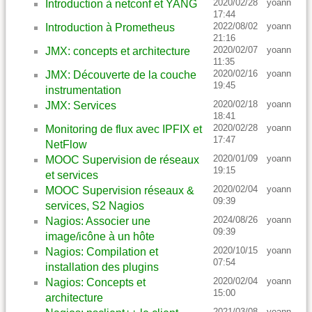
2020/02/28
yoann
Introduction à netconf et YANG
17:44
2022/08/02
yoann
Introduction à Prometheus
21:16
2020/02/07
yoann
JMX: concepts et architecture
11:35
2020/02/16
yoann
JMX: Découverte de la couche
19:45
instrumentation
2020/02/18
yoann
JMX: Services
18:41
2020/02/28
yoann
Monitoring de flux avec IPFIX et
17:47
NetFlow
2020/01/09
yoann
MOOC Supervision de réseaux
19:15
et services
2020/02/04
yoann
MOOC Supervision réseaux &
09:39
services, S2 Nagios
2024/08/26
yoann
Nagios: Associer une
09:39
image/icône à un hôte
2020/10/15
yoann
Nagios: Compilation et
07:54
installation des plugins
2020/02/04
yoann
Nagios: Concepts et
15:00
architecture
2021/03/08
yoann