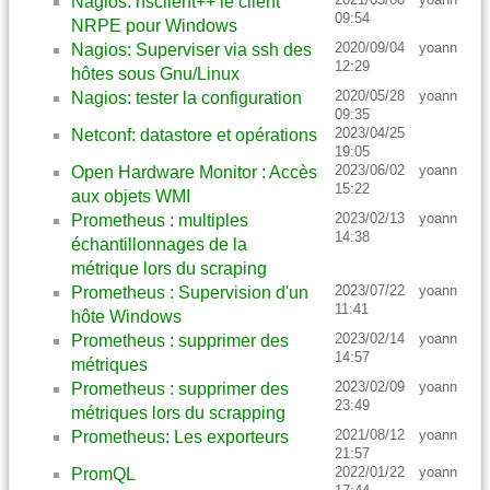
Nagios: nsclient++ le client
09:54
NRPE pour Windows
2020/09/04
yoann
Nagios: Superviser via ssh des
12:29
hôtes sous Gnu/Linux
2020/05/28
yoann
Nagios: tester la configuration
09:35
2023/04/25
Netconf: datastore et opérations
19:05
2023/06/02
yoann
Open Hardware Monitor : Accès
15:22
aux objets WMI
2023/02/13
yoann
Prometheus : multiples
14:38
échantillonnages de la
métrique lors du scraping
2023/07/22
yoann
Prometheus : Supervision d'un
11:41
hôte Windows
2023/02/14
yoann
Prometheus : supprimer des
14:57
métriques
2023/02/09
yoann
Prometheus : supprimer des
23:49
métriques lors du scrapping
2021/08/12
yoann
Prometheus: Les exporteurs
21:57
2022/01/22
yoann
PromQL