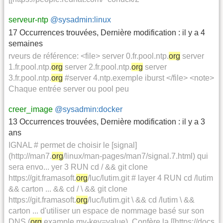
serveur-ntp
@sysadmin:linux
17 Occurrences trouvées
,
Dernière modification :
il y a 4
semaines
rveurs de référence: <file> server 0.fr.pool.ntp.
org
server
1.fr.pool.ntp.
org
server 2.fr.pool.ntp.
org
server
3.fr.pool.ntp.
org
#server 4.ntp.exemple iburst </file> <note>
Chaque entrée server ou pool peu
creer_image
@sysadmin:docker
13 Occurrences trouvées
,
Dernière modification :
il y a 3
ans
IGNAL # permet de choisir le [signal]
(http://man7.
org
/linux/man-pages/man7/signal.7.html) qui
sera envo... yer 3 RUN cd / && git clone
https://git.framasoft.
org
/luc/lutim.git # layer 4 RUN cd /lutim
&& carton ... && cd / \ && git clone
https://git.framasoft.
org
/luc/lutim.git \ && cd /lutim \ &&
carton ... d'utiliser un espace de nommage basé sur son
DNS (
org
.example.my-key=value). Confère la [[https://docs