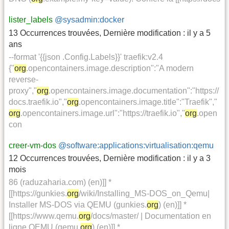
lister_labels
@sysadmin:docker
13 Occurrences trouvées
,
Dernière modification :
il y a 5
ans
--format '{{json .Config.Labels}}' traefik:v2.4
{"
org
.opencontainers.image.description":"A modern
reverse-
proxy","
org
.opencontainers.image.documentation":"https://
docs.traefik.io","
org
.opencontainers.image.title":"Traefik","
org
.opencontainers.image.url":"https://traefik.io","
org
.open
con
creer-vm-dos
@software:applications:virtualisation:qemu
12 Occurrences trouvées
,
Dernière modification :
il y a 3
mois
86 (raduzaharia.com) (en)]] *
[[https://gunkies.
org
/wiki/Installing_MS-DOS_on_Qemu|
Installer MS-DOS via QEMU (gunkies.
org
) (en)]] *
[[https://www.qemu.
org
/docs/master/ | Documentation en
ligne QEMU (qemu.
org
) (en)]] *