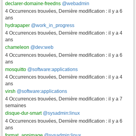
declarer-domaine-freedns
@webadmin
4 Occurrences trouvées
,
Dernière modification :
il y a 6
ans
hydrapaper
@work_in_progress
4 Occurrences trouvées
,
Dernière modification :
il y a 4
ans
chameleon
@dev:web
4 Occurrences trouvées
,
Dernière modification :
il y a 6
ans
mosquitto
@software:applications
4 Occurrences trouvées
,
Dernière modification :
il y a 4
ans
virsh
@software:applications
4 Occurrences trouvées
,
Dernière modification :
il y a 7
semaines
disque-dur-smart
@sysadmin:linux
4 Occurrences trouvées
,
Dernière modification :
il y a 6
ans
format_appimage
@sysadmin:linux