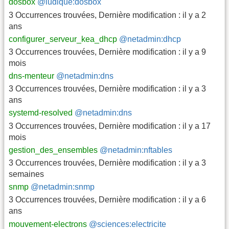
dosbox
@ludique:dosbox
3 Occurrences trouvées
,
Dernière modification :
il y a 2
ans
configurer_serveur_kea_dhcp
@netadmin:dhcp
3 Occurrences trouvées
,
Dernière modification :
il y a 9
mois
dns-menteur
@netadmin:dns
3 Occurrences trouvées
,
Dernière modification :
il y a 3
ans
systemd-resolved
@netadmin:dns
3 Occurrences trouvées
,
Dernière modification :
il y a 17
mois
gestion_des_ensembles
@netadmin:nftables
3 Occurrences trouvées
,
Dernière modification :
il y a 3
semaines
snmp
@netadmin:snmp
3 Occurrences trouvées
,
Dernière modification :
il y a 6
ans
mouvement-electrons
@sciences:electricite