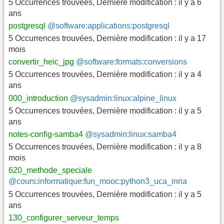
5 Occurrences trouvées
,
Dernière modification :
il y a 6
ans
postgresql
@software:applications:postgresql
5 Occurrences trouvées
,
Dernière modification :
il y a 17
mois
convertir_heic_jpg
@software:formats:conversions
5 Occurrences trouvées
,
Dernière modification :
il y a 4
ans
000_introduction
@sysadmin:linux:alpine_linux
5 Occurrences trouvées
,
Dernière modification :
il y a 5
ans
notes-config-samba4
@sysadmin:linux:samba4
5 Occurrences trouvées
,
Dernière modification :
il y a 8
mois
620_methode_speciale
@cours:informatique:fun_mooc:python3_uca_inria
5 Occurrences trouvées
,
Dernière modification :
il y a 5
ans
130_configurer_serveur_temps