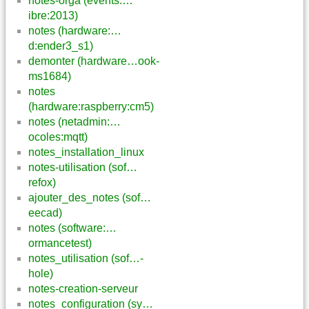
notes-orga (events:…
ibre:2013)
notes (hardware:…
d:ender3_s1)
demonter (hardware…ook-
ms1684)
notes
(hardware:raspberry:cm5)
notes (netadmin:…
ocoles:mqtt)
notes_installation_linux
notes-utilisation (sof…
refox)
ajouter_des_notes (sof…
eecad)
notes (software:…
ormancetest)
notes_utilisation (sof…-
hole)
notes-creation-serveur
notes_configuration (sy…