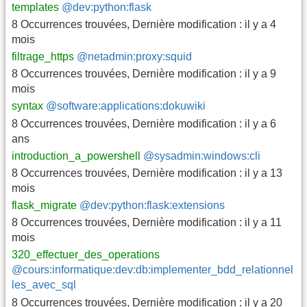
templates
@dev:python:flask
8 Occurrences trouvées
,
Dernière modification :
il y a 4
mois
filtrage_https
@netadmin:proxy:squid
8 Occurrences trouvées
,
Dernière modification :
il y a 9
mois
syntax
@software:applications:dokuwiki
8 Occurrences trouvées
,
Dernière modification :
il y a 6
ans
introduction_a_powershell
@sysadmin:windows:cli
8 Occurrences trouvées
,
Dernière modification :
il y a 13
mois
flask_migrate
@dev:python:flask:extensions
8 Occurrences trouvées
,
Dernière modification :
il y a 11
mois
320_effectuer_des_operations
@cours:informatique:dev:db:implementer_bdd_relationnel
les_avec_sql
8 Occurrences trouvées
,
Dernière modification :
il y a 20