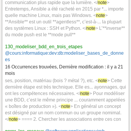
communication plus rapide que la lumière. </
note
>
Entretemps, Ansible a été racheté en 2015 par *... importe
quelle machine Linux, mais pas Windows. <
note
>
**Ansible** est un outil **agentless**, c’est-à-... la plupart
des systèmes Linux : SSH et Python. </
note
> L’**inverse**
du mode push est le **mode pull**
130_modeliser_bdd_en_trois_etapes
@cours:informatique:dev:db:modeliser_bases_de_donne
es
16 Occurrences trouvées
,
Dernière modification :
il y a 21
mois
ses, position, matériau (bois ? métal ?), etc. <
note
> Cette
dernière étape est très technique. Elle es... ayonnages, qui
ont les compétences nécessaires. </
note
> Pour modéliser
une BDD, c’est le même principe ... couramment appelées
« boîtes de production »). <
note
> En général un concept
est désigné par un nom commun ou un groupe nomimal.
</
note
> ==== 2. Chercher les associations entre ces con