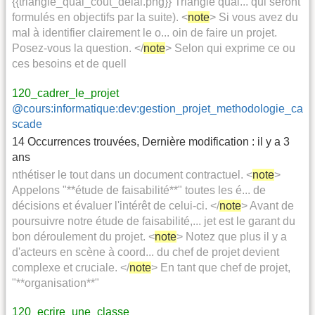
{{triangle_qual_cout_delai.png}} Triangle qual... qui seront
formulés en objectifs par la suite). <
note
> Si vous avez du
mal à identifier clairement le o... oin de faire un projet.
Posez-vous la question. </
note
> Selon qui exprime ce ou
ces besoins et de quell
120_cadrer_le_projet
@cours:informatique:dev:gestion_projet_methodologie_ca
scade
14 Occurrences trouvées
,
Dernière modification :
il y a 3
ans
nthétiser le tout dans un document contractuel. <
note
>
Appelons "**étude de faisabilité**" toutes les é... de
décisions et évaluer l'intérêt de celui-ci. </
note
> Avant de
poursuivre notre étude de faisabilité,... jet est le garant du
bon déroulement du projet. <
note
> Notez que plus il y a
d'acteurs en scène à coord... du chef de projet devient
complexe et cruciale. </
note
> En tant que chef de projet,
"**organisation**"
120_ecrire_une_classe