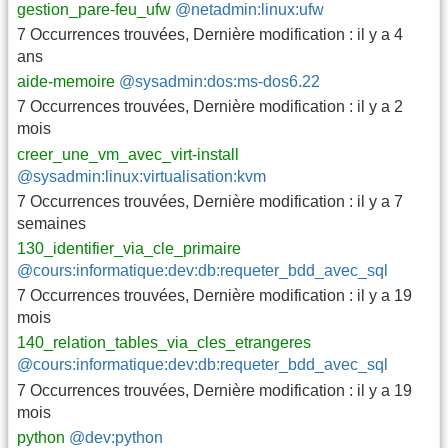
gestion_pare-feu_ufw
@netadmin:linux:ufw
7 Occurrences trouvées
,
Dernière modification :
il y a 4
ans
aide-memoire
@sysadmin:dos:ms-dos6.22
7 Occurrences trouvées
,
Dernière modification :
il y a 2
mois
creer_une_vm_avec_virt-install
@sysadmin:linux:virtualisation:kvm
7 Occurrences trouvées
,
Dernière modification :
il y a 7
semaines
130_identifier_via_cle_primaire
@cours:informatique:dev:db:requeter_bdd_avec_sql
7 Occurrences trouvées
,
Dernière modification :
il y a 19
mois
140_relation_tables_via_cles_etrangeres
@cours:informatique:dev:db:requeter_bdd_avec_sql
7 Occurrences trouvées
,
Dernière modification :
il y a 19
mois
python
@dev:python