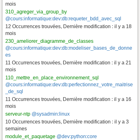
mois
310_agreger_via_group_by
@cours:informatique:dev:db:requeter_bdd_avec_sql
12 Occurrences trouvées
,
Dernière modification :
il y a 18
mois
230_ameliorer_diagramme_de_classes
@cours:informatique:dev:db:modeliser_bases_de_donne
es
11 Occurrences trouvées
,
Dernière modification :
il y a 21
mois
110_mettre_en_place_environnement_sql
@cours:informatique:dev:db:perfectionnez_votre_maitrise
_de_sql
11 Occurrences trouvées
,
Dernière modification :
il y a 16
mois
serveur-ntp
@sysadmin:linux
10 Occurrences trouvées
,
Dernière modification :
il y a 3
semaines
module_et_paquetage
@dev:python:core