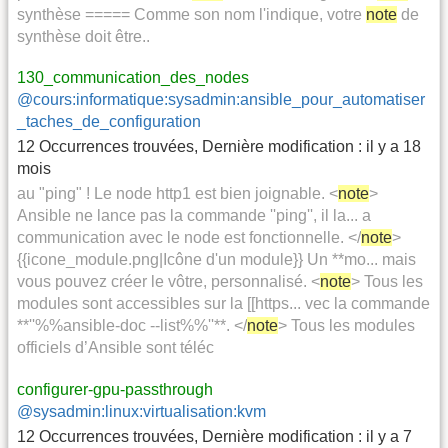
synthèse ===== Comme son nom l'indique, votre
note
de
synthèse doit être..
130_communication_des_nodes
@cours:informatique:sysadmin:ansible_pour_automatiser
_taches_de_configuration
12 Occurrences trouvées
,
Dernière modification :
il y a 18
mois
au "ping" ! Le node http1 est bien joignable. <
note
>
Ansible ne lance pas la commande ''ping'', il la... a
communication avec le node est fonctionnelle. </
note
>
{{icone_module.png|Icône d'un module}} Un **mo... mais
vous pouvez créer le vôtre, personnalisé. <
note
> Tous les
modules sont accessibles sur la [[https... vec la commande
**''%%ansible-doc --list%%''**. </
note
> Tous les modules
officiels d’Ansible sont téléc
configurer-gpu-passthrough
@sysadmin:linux:virtualisation:kvm
12 Occurrences trouvées
,
Dernière modification :
il y a 7