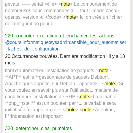
private └── serial </file> <
note
> Le comportement de
nombreuses sous commandes d' ... faut : <code bash>
openssl version -d </code> </
note
> Ici on crée un fichier
de configuration pour o
220_controler_execution_et_enchainer_les_actions
@cours:informatique:sysadmin:ansible_pour_automatiser
_taches_de_configuration
20 Occurrences trouvées
,
Dernière modification :
il y a 18
mois
ttant d'automatiser l'installation de paquets. <
note
>
**APT** est le **gestionnaire de paquets Debian*...
Apache qui s’appelle, sur Debian, ''apache2''. </
note
> Si
vous voulez en savoir plus sur l’utilisatio... rmettent de
conditionner l’installation de PHP. <
note
> La variable
**php_install** est un booléen par *... te variable sera
initialisée à l’appel du rôle. </
note
> <
note
> Attention,
l’**indentation est important
320_determiner_cles_primaires