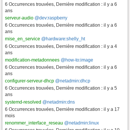
6 Occurrences trouvées
,
Dernière modification :
il y a 6
ans
serveur-audio
@dev:raspberry
6 Occurrences trouvées
,
Dernière modification :
il y a 6
ans
mise_en_service
@hardware:shelly_ht
6 Occurrences trouvées
,
Dernière modification :
il y a 4
ans
modification-metadonnees
@how-to:image
6 Occurrences trouvées
,
Dernière modification :
il y a 6
ans
configurer-serveur-dhcp
@netadmin:dhcp
6 Occurrences trouvées
,
Dernière modification :
il y a 5
ans
systemd-resolved
@netadmin:dns
6 Occurrences trouvées
,
Dernière modification :
il y a 17
mois
renommer_interface_reseau
@netadmin:linux