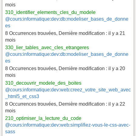
mois
310_identifier_elements_cles_du_modele
@cours:informatique:dev:db:modeliser_bases_de_donne
es
8 Occurrences trouvées
,
Dernière modification :
il y a 21
mois
330_lier_tables_avec_cles_etrangeres
@cours:informatique:dev:db:modeliser_bases_de_donne
es
8 Occurrences trouvées
,
Dernière modification :
il y a 20
mois
310_decouvrir_modele_des_boites
@cours:informatique:dev:web:creez_votre_site_web_avec
_html5_et_css3
8 Occurrences trouvées
,
Dernière modification :
il y a 22
mois
210_optimiser_la_lecture_du_code
@cours:informatique:dev:web:simplifiez-vous-le-css-avec-
sass