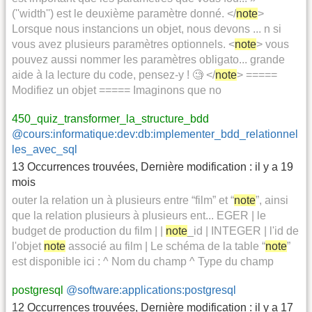
(''width'') est le deuxième paramètre donné. </
note
>
Lorsque nous instancions un objet, nous devons ... n si
vous avez plusieurs paramètres optionnels. <
note
> vous
pouvez aussi nommer les paramètres obligato... grande
aide à la lecture du code, pensez-y ! 🧐 </
note
> =====
Modifiez un objet ===== Imaginons que no
450_quiz_transformer_la_structure_bdd
@cours:informatique:dev:db:implementer_bdd_relationnel
les_avec_sql
13 Occurrences trouvées
,
Dernière modification :
il y a 19
mois
outer la relation un à plusieurs entre “film” et “
note
”, ainsi
que la relation plusieurs à plusieurs ent... EGER | le
budget de production du film | |
note
_id | INTEGER | l'id de
l'objet
note
associé au film | Le schéma de la table “
note
”
est disponible ici : ^ Nom du champ ^ Type du champ
postgresql
@software:applications:postgresql
12 Occurrences trouvées
,
Dernière modification :
il y a 17