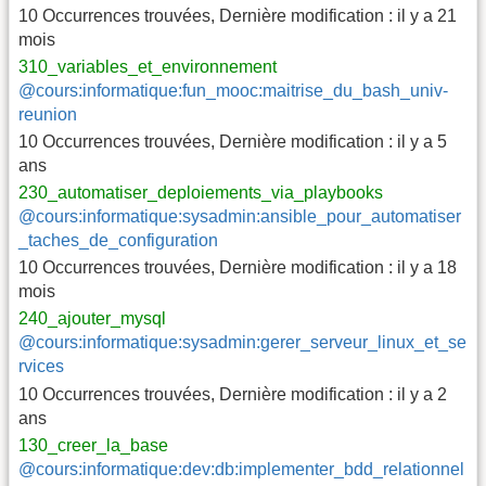
10 Occurrences trouvées
,
Dernière modification :
il y a 21
mois
310_variables_et_environnement
@cours:informatique:fun_mooc:maitrise_du_bash_univ-
reunion
10 Occurrences trouvées
,
Dernière modification :
il y a 5
ans
230_automatiser_deploiements_via_playbooks
@cours:informatique:sysadmin:ansible_pour_automatiser
_taches_de_configuration
10 Occurrences trouvées
,
Dernière modification :
il y a 18
mois
240_ajouter_mysql
@cours:informatique:sysadmin:gerer_serveur_linux_et_se
rvices
10 Occurrences trouvées
,
Dernière modification :
il y a 2
ans
130_creer_la_base
@cours:informatique:dev:db:implementer_bdd_relationnel