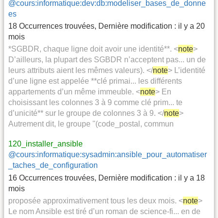
@cours:informatique:dev:db:modeliser_bases_de_donne
es
18 Occurrences trouvées
,
Dernière modification :
il y a 20
mois
*SGBDR, chaque ligne doit avoir une identité**. <
note
>
D’ailleurs, la plupart des SGBDR n’acceptent pas... un de
leurs attributs aient les mêmes valeurs). </
note
> L’identité
d’une ligne est appelée **clé primai... les différents
appartements d’un même immeuble. <
note
> En
choisissant les colonnes 3 à 9 comme clé prim... te
d’unicité** sur le groupe de colonnes 3 à 9. </
note
>
Autrement dit, le groupe ''(code_postal, commun
120_installer_ansible
@cours:informatique:sysadmin:ansible_pour_automatiser
_taches_de_configuration
16 Occurrences trouvées
,
Dernière modification :
il y a 18
mois
proposée approximativement tous les deux mois. <
note
>
Le nom Ansible est tiré d’un roman de science-fi... en de