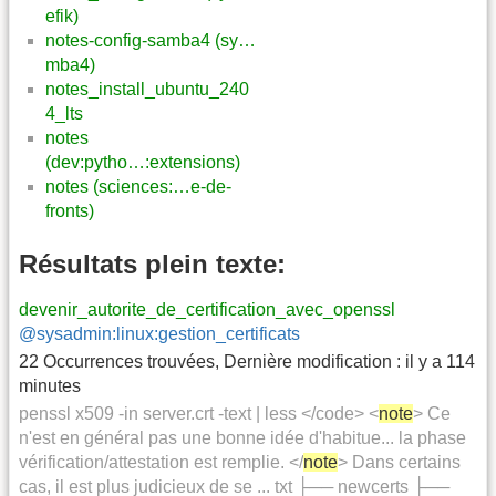
efik)
notes-config-samba4 (sy…
mba4)
notes_install_ubuntu_240
4_lts
notes
(dev:pytho…:extensions)
notes (sciences:…e-de-
fronts)
Résultats plein texte:
devenir_autorite_de_certification_avec_openssl
@sysadmin:linux:gestion_certificats
22 Occurrences trouvées
,
Dernière modification :
il y a 114
minutes
penssl x509 -in server.crt -text | less </code> <
note
> Ce
n'est en général pas une bonne idée d'habitue... la phase
vérification/attestation est remplie. </
note
> Dans certains
cas, il est plus judicieux de se ... txt ├── newcerts ├──