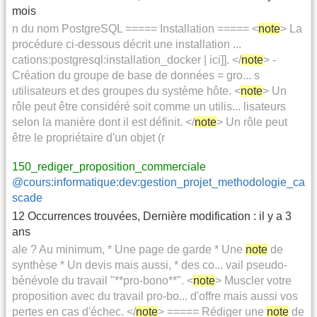
mois
n du nom PostgreSQL ===== Installation ===== <
note
> La
procédure ci-dessous décrit une installation ...
cations:postgresql:installation_docker | ici]]. </
note
> -
Création du groupe de base de données = gro... s
utilisateurs et des groupes du système hôte. <
note
> Un
rôle peut être considéré soit comme un utilis... lisateurs
selon la manière dont il est définit. </
note
> Un rôle peut
être le propriétaire d'un objet (r
150_rediger_proposition_commerciale
@cours:informatique:dev:gestion_projet_methodologie_ca
scade
12 Occurrences trouvées
,
Dernière modification :
il y a 3
ans
ale ? Au minimum, * Une page de garde * Une
note
de
synthèse * Un devis mais aussi, * des co... vail pseudo-
bénévole du travail "**pro-bono**". <
note
> Muscler votre
proposition avec du travail pro-bo... d'offre mais aussi vos
pertes en cas d'échec. </
note
> ===== Rédiger une
note
de