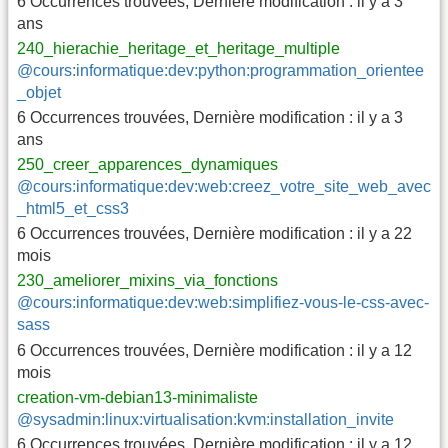
6 Occurrences trouvées
,
Dernière modification :
il y a 3
ans
240_hierachie_heritage_et_heritage_multiple
@cours:informatique:dev:python:programmation_orientee
_objet
6 Occurrences trouvées
,
Dernière modification :
il y a 3
ans
250_creer_apparences_dynamiques
@cours:informatique:dev:web:creez_votre_site_web_avec
_html5_et_css3
6 Occurrences trouvées
,
Dernière modification :
il y a 22
mois
230_ameliorer_mixins_via_fonctions
@cours:informatique:dev:web:simplifiez-vous-le-css-avec-
sass
6 Occurrences trouvées
,
Dernière modification :
il y a 12
mois
creation-vm-debian13-minimaliste
@sysadmin:linux:virtualisation:kvm:installation_invite
6 Occurrences trouvées
,
Dernière modification :
il y a 12