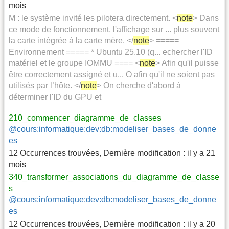
mois
M : le système invité les pilotera directement. <
note
> Dans
ce mode de fonctionnement, l'affichage sur ... plus souvent
la carte intégrée à la carte mère. </
note
> =====
Environnement ===== * Ubuntu 25.10 (q... echercher l'ID
matériel et le groupe IOMMU ==== <
note
> Afin qu'il puisse
être correctement assigné et u... O afin qu'il ne soient pas
utilisés par l’hôte. </
note
> On cherche d'abord à
déterminer l'ID du GPU et
210_commencer_diagramme_de_classes
@cours:informatique:dev:db:modeliser_bases_de_donne
es
12 Occurrences trouvées
,
Dernière modification :
il y a 21
mois
340_transformer_associations_du_diagramme_de_classe
s
@cours:informatique:dev:db:modeliser_bases_de_donne
es
12 Occurrences trouvées
,
Dernière modification :
il y a 20