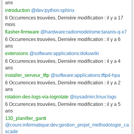
ans
introduction
@dev:python:sphinx
6 Occurrences trouvées
,
Dernière modification :
il y a 17
mois
flasher-firmware
@hardware:radiomodelisme:taranis-q-x7
6 Occurrences trouvées
,
Dernière modification :
il y a 6
ans
extensions
@software:applications:dokuwiki
6 Occurrences trouvées
,
Dernière modification :
il y a 4
ans
installer_serveur_tftp
@software:applications:tftpd-hpa
6 Occurrences trouvées
,
Dernière modification :
il y a 2
ans
rotation-des-logs-via-logrotate
@sysadmin:linux:logs
6 Occurrences trouvées
,
Dernière modification :
il y a 5
ans
130_planifier_gantt
@cours:informatique:dev:gestion_projet_methodologie_ca
scade