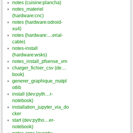
notes (cuisine:plancha)
notes_materiel
(hardware:cnc)
notes (hardware:odroid-
xu4)
notes (hardware:…erial-
cable)
notes-install
(hardware:wsks)
notes_install_pfsense_vm
charger_fichier_csv (de…
book)
generer_graphique_matpl
otlib
install (dev:pyth…r-
notebook)
installation_jupyter_via_do
cker
start (dev:pytho…er-
notebook)