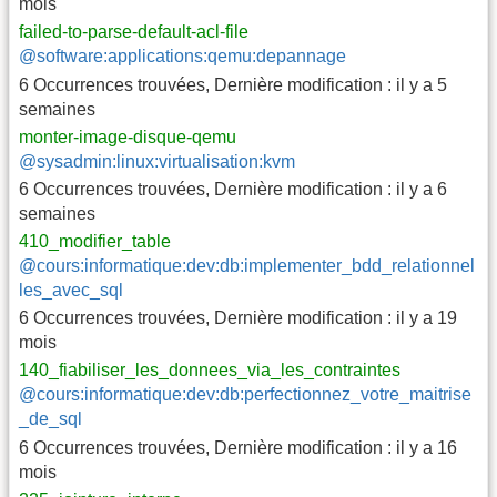
mois
failed-to-parse-default-acl-file
@software:applications:qemu:depannage
6 Occurrences trouvées
,
Dernière modification :
il y a 5
semaines
monter-image-disque-qemu
@sysadmin:linux:virtualisation:kvm
6 Occurrences trouvées
,
Dernière modification :
il y a 6
semaines
410_modifier_table
@cours:informatique:dev:db:implementer_bdd_relationnel
les_avec_sql
6 Occurrences trouvées
,
Dernière modification :
il y a 19
mois
140_fiabiliser_les_donnees_via_les_contraintes
@cours:informatique:dev:db:perfectionnez_votre_maitrise
_de_sql
6 Occurrences trouvées
,
Dernière modification :
il y a 16
mois