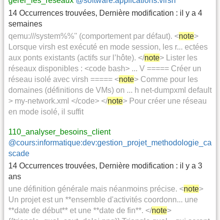
gerer_les_reseaux
@software:applications:virsh
14 Occurrences trouvées
,
Dernière modification :
il y a 4
semaines
qemu:///system%%'' (comportement par défaut). <
note
>
Lorsque virsh est exécuté en mode session, les r... ectées
aux ponts existants (actifs sur l’hôte). </
note
> Lister les
réseaux disponibles : <code bash> ... V ===== Créer un
réseau isolé avec virsh ===== <
note
> Comme pour les
domaines (définitions de VMs) on ... h net-dumpxml default
> my-network.xml </code> </
note
> Pour créer une réseau
en mode isolé, il suffit
110_analyser_besoins_client
@cours:informatique:dev:gestion_projet_methodologie_ca
scade
14 Occurrences trouvées
,
Dernière modification :
il y a 3
ans
une définition générale mais néanmoins précise. <
note
>
Un projet est un **ensemble d'activités coordonn... une
**date de début** et une **date de fin**. </
note
>