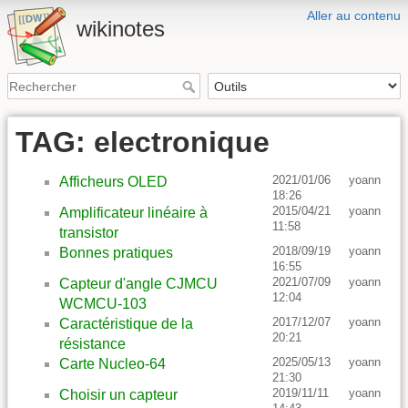
Aller au contenu
wikinotes
TAG: electronique
2021/01/06
yoann
Afficheurs OLED
18:26
2015/04/21
yoann
Amplificateur linéaire à
11:58
transistor
2018/09/19
yoann
Bonnes pratiques
16:55
2021/07/09
yoann
Capteur d'angle CJMCU
12:04
WCMCU-103
2017/12/07
yoann
Caractéristique de la
20:21
résistance
2025/05/13
yoann
Carte Nucleo-64
21:30
2019/11/11
yoann
Choisir un capteur