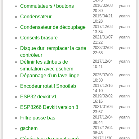
14:43
2016/02/08
yoann
Commutateurs / boutons
20:30
2015/04/21
yoann
Condensateur
10:28
2017/12/03
yoann
Condensateur de découplage
13:34
2021/01/07
yoann
Conseils brasure
21:22
2023/02/08
yoann
Disque dur: remplacer la carte
22:58
contrôleur
2017/12/04
yoann
Définir les attributs de
10:41
simulation avec gschem
2025/07/09
yoann
Dépannage d'un lave linge
10:30
2017/12/16
yoann
Encodeur rotatif Snootlab
14:10
2019/02/02
yoann
ESP32 devkit v1
16:16
2021/01/06
yoann
ESP8266 Devkit version 3
23:57
2017/12/04
yoann
Filtre passe bas
08:44
2017/12/04
yoann
gschem
08:48
2017/11/30
yoann
Générateur de signal carré