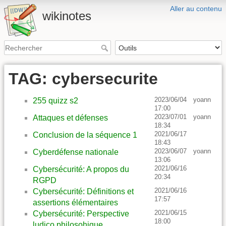
Aller au contenu
wikinotes
TAG: cybersecurite
2023/06/04
yoann
255 quizz s2
17:00
2023/07/01
yoann
Attaques et défenses
18:34
2021/06/17
Conclusion de la séquence 1
18:43
2023/06/07
yoann
Cyberdéfense nationale
13:06
2021/06/16
Cybersécurité: A propos du
20:34
RGPD
2021/06/16
Cybersécurité: Définitions et
17:57
assertions élémentaires
2021/06/15
Cybersécurité: Perspective
18:00
ludico philosohique