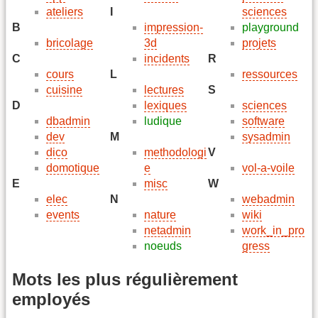
ateliers
I
sciences
B
impression-
playground
bricolage
3d
projets
C
incidents
R
cours
L
ressources
cuisine
lectures
S
D
lexiques
sciences
dbadmin
ludique
software
dev
M
sysadmin
dico
methodologi
V
domotique
e
vol-a-voile
E
misc
W
elec
N
webadmin
events
nature
wiki
netadmin
work_in_pro
noeuds
gress
Mots les plus régulièrement
employés