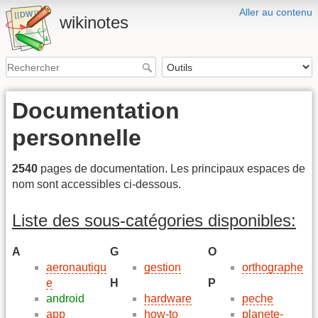
Aller au contenu
wikinotes
Documentation
personnelle
2540
pages de documentation. Les principaux espaces de
nom sont accessibles ci-dessous.
Liste des sous-catégories disponibles:
A
G
O
aeronautiqu
gestion
orthographe
e
H
P
android
hardware
peche
app
how-to
planete-