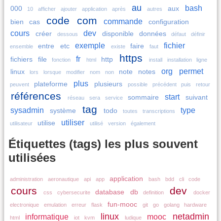
au
bash
000
aux
10
afficher
ajouter
application
après
autres
code
com
commande
bien
cas
configuration
cours
dev
créer
disponible
données
dessous
défaut
définir
exemple
fichier
entre
etc
faire
ensemble
existe
faut
https
fr
fichiers
file
http
fonction
html
install
installation
ligne
org
permet
linux
note
notes
lors
lorsque
modifier
nom
non
plus
plateforme
plusieurs
peuvent
possible
précédent
puis
retour
références
start
sommaire
suivant
réseau
sera
service
tag
sysadmin
type
système
todo
toutes
transcriptions
utiliser
utilise
utilisateur
utilisé
version
également
Étiquettes (tags) les plus souvent
utilisées
application
administration
aeronautique
api
app
bash
bdd
cli
code
cours
dev
database
db
css
cybersecurite
definition
docker
fun-mooc
electronique
emulation
erreur
flask
git
go
golang
hardware
linux
netadmin
informatique
mooc
html
iot
kvm
ludique